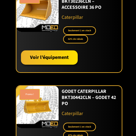
BKT30236CLN –
ACCESSOIRE 36 PO
Caterpillar
Seulement 1 en stock
62% de rabais
Voir l’équipement
GODET CATERPILLAR
Promo !
BKT30442CLN – GODET 42
PO
Caterpillar
Seulement 1 en stock
47% de rabais