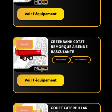
Voir l’équipement
CREEKBANK CDT3T –
Promo !
REMORQUE À BENNE
BASCULANTE
Stock limité
24% de rabais
Voir l’équipement
GODET CATERPILLAR
Promo !