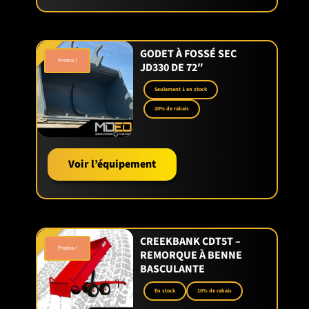
GODET À FOSSÉ SEC
Promo !
JD330 DE 72″
Seulement 1 en stock
20% de rabais
Voir l’équipement
CREEKBANK CDT5T –
Promo !
REMORQUE À BENNE
BASCULANTE
En stock
10% de rabais