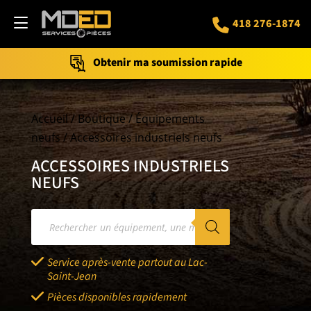
418 276-1874
Obtenir ma soumission rapide
Accueil
/
Boutique
/
Équipements
neufs
/ Accessoires industriels neufs
ACCESSOIRES INDUSTRIELS
NEUFS
Recherche
de
produits
Service après-vente partout au Lac-
Saint-Jean
Pièces disponibles rapidement