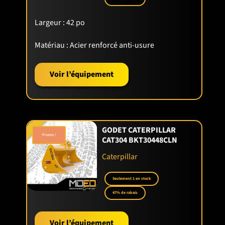
Largeur :
42 po
Matériau :
Acier renforcé anti-usure
Voir l’équipement
GODET CATERPILLAR
Promo !
CAT304 BKT30448CLN
Caterpillar
Seulement 1 en stock
47% de rabais
Voir l’équipement