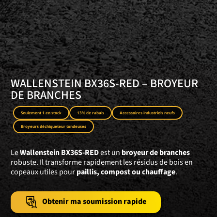
WALLENSTEIN BX36S-RED – BROYEUR
DE BRANCHES
Seulement 1 en stock
13% de rabais
Accessoires industriels neufs
Broyeurs déchiqueteur tondeuses
Le
Wallenstein BX36S-RED
est un
broyeur de branches
robuste. Il transforme rapidement les résidus de bois en
copeaux utiles pour
paillis, compost ou chauffage
.
Obtenir ma soumission rapide