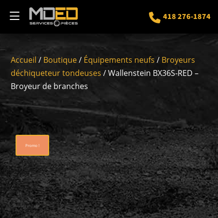
418 276-1874
Accueil
/
Boutique
/
Équipements neufs
/
Broyeurs
déchiqueteur tondeuses
/ Wallenstein BX36S-RED –
Broyeur de branches
Promo !