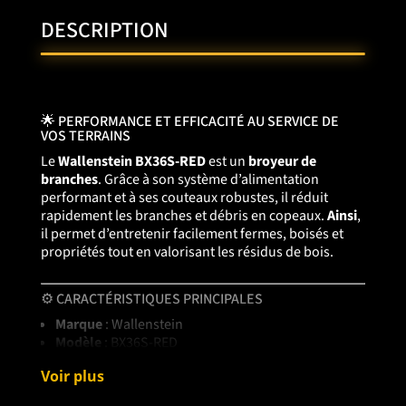
DESCRIPTION
🌟 PERFORMANCE ET EFFICACITÉ AU SERVICE DE
VOS TERRAINS
Le
Wallenstein BX36S-RED
est un
broyeur de
branches
. Grâce à son système d’alimentation
performant et à ses couteaux robustes, il réduit
rapidement les branches et débris en copeaux.
Ainsi
,
il permet d’entretenir facilement fermes, boisés et
propriétés tout en valorisant les résidus de bois.
⚙️ CARACTÉRISTIQUES PRINCIPALES
Marque
: Wallenstein
Modèle
: BX36S-RED
Type
: broyeur de branches (wood chipper)
Voir plus
Capacité de broyage
: branches jusqu’à
3 po (≈ 7,6
cm)
de diamètre