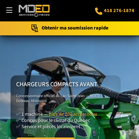
418 276-1874
Obtenir ma soumission rapide
CHARGEURS COMPACTS AVANT
Concessionnaire officiel au Lac-Saint-Jean — MDED
Dolbeau-Mistassini
✅
1 machine —
plus de 200 accessoires
✅
Conçus pour le climat du Québec
✅
Service et pièces localement