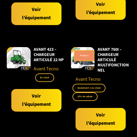
Voir
Voir
l’équipement
l’équipement
AVANT 423 –
AVANT 760I –
CHARGEUR
CHARGEUR
Promo !
ARTICULÉ 22 HP
ARTICULÉ
MULTIFONCTION
Avant Tecno
NEL
En stock
Avant Tecno
Seulement 1 en stock
Voir
15% de rabais
l’équipement
Voir
l’équipement