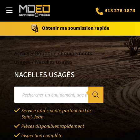
418 276-1874
Obtenir ma soumission rapide
Accueil
/
Boutique
/
Équipements
usagés
/ Nacelles usagés
NACELLES USAGÉS
Recherche
de
produits
Service après-vente partout au Lac-
Saint-Jean
Pièces disponibles rapidement
Inspection complète