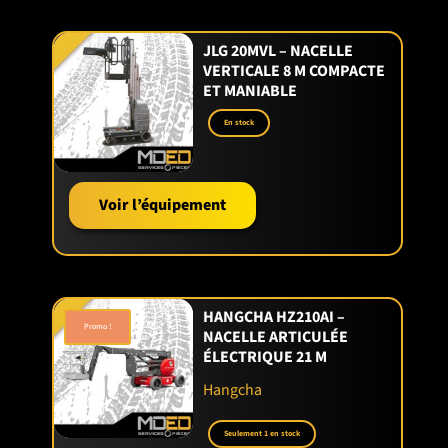
JLG 20MVL – NACELLE
VERTICALE 8 M COMPACTE
ET MANIABLE
En stock
Voir l’équipement
HANGCHA HZ210AI –
Promo !
NACELLE ARTICULÉE
ÉLECTRIQUE 21 M
Hangcha
Seulement 1 en stock