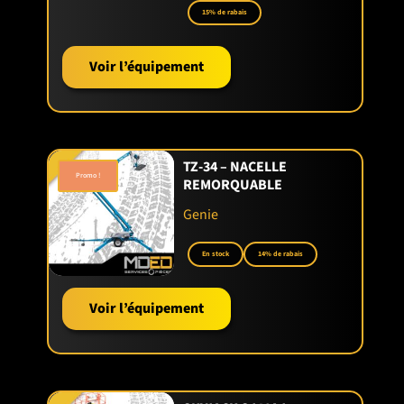
15% de rabais
Voir l’équipement
TZ-34 – NACELLE
Promo !
REMORQUABLE
Genie
En stock
14% de rabais
Voir l’équipement