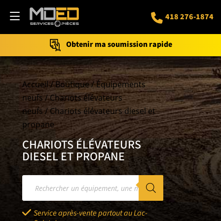
418 276-1874
Obtenir ma soumission rapide
Accueil
/
Boutique
/
Équipements
neufs
/
Chariots élévateurs
neufs
/ Chariots élévateurs diesel et
propane
CHARIOTS ÉLÉVATEURS
DIESEL ET PROPANE
Recherche
de
produits
Service après-vente partout au Lac-