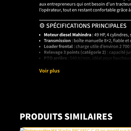
aux entrepreneurs qui ont besoin d’un tracteur f
l’opérateur, tout en restant confortable grâce
⚙️ SPÉCIFICATIONS PRINCIPALES
Moteur diesel Mahindra
: 49 HP, 4 cylindres,
Transmission
: boîte manuelle 8×2, fiable et
Loader frontal
: charge utile d’environ 2 700 
Relevage 3 points (catégorie 2)
: capacité ju
PTO arrière
: 540 tr/min, idéal pour faucheus
4 roues motrices (4WD)
: traction maximale s
Direction assistée
: maniable même avec de 
Voir plus
Siège confortable
: poste de conduite ergon
🚜 APPLICATIONS PRATIQUES
Le
Mahindra 4550 4WD
est un tracteur pensé p
champs.
Pour l’entretien de terrains
, il déplac
points puissant.
Ainsi
, il peut être utilisé tou
PRODUITS SIMILAIRES
✅ AVANTAGES ET COMPARAISON