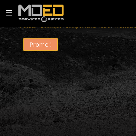
Accueil
/
Boutique
/
Équipements neufs
/
Tracteurs
Promo !