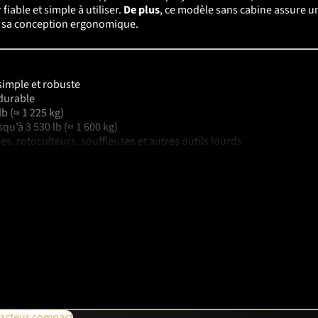
iable et simple à utiliser.
De plus
, ce modèle sans cabine assure une
 à sa conception ergonomique.
 simple et robuste
 durable
lb (≈ 1 225 kg)
squ’à 3 530 lb (≈ 1 600 kg)
es, rotoculteurs, souffleuses et autres outils lourds
ur tout type de terrain
lourdes charges
omique et accessible
our les travaux exigeants.
En agriculture
, il s’occupe du labour, du 
e la terre, nivelle le sol et alimente le bétail.
De plus
, il est adapté a
te l’année pour des tâches variées, du champ aux travaux de ferme.