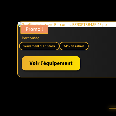
Promo !
Bercomac
Seulement 1 en stock
24% de rabais
Voir l’équipement