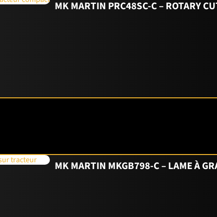
MK MARTIN PRC48SC-C – ROTARY CU
e par sa robustesse et sa capacité de levage élevée.
Contrairement 
ourds et agricoles.
En revanche
, il reste plus simple et plus aborda
our ceux qui recherchent un tracteur fiable sans superflu.
4WD
ou au
Mahindra 1640, un tracteur compact 40 HP 4WD avec load
AL
tracteurs en volume de ventes.
En effet
, la marque est reconnue pour l
te officiel
Mahindra.
 plus qu’un tracteur : c’est un partenaire robuste, simple et puissan
MK MARTIN MKGB798-C – LAME À GR