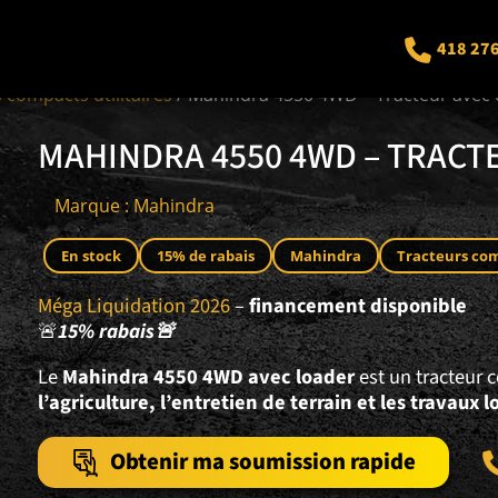
418 27
 compacts utilitaires
/ Mahindra 4550 4WD – Tracteur avec
MAHINDRA 4550 4WD – TRACT
Marque : Mahindra
En stock
15% de rabais
Mahindra
Tracteurs com
Méga Liquidation 2026
–
financement disponible
🚨
15% rabais🚨
Le
Mahindra 4550 4WD avec loader
est un tracteur 
l’agriculture, l’entretien de terrain et les travaux l
Obtenir ma soumission rapide