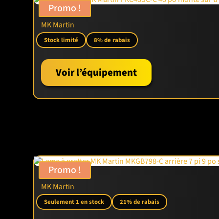
Promo !
Le
Mahindra 4550 4WD avec loader
se distingu
Mahindra 1120
, il est conçu pour les travaux l
MK Martin
conséquent
, il constitue un excellent choix p
👉 Comparez-le aussi au
Mahindra 2126 HST 
Stock limité
8% de rabais
🌍 MAHINDRA, UN LEADER MONDI
Voir l’équipement
Mahindra est le premier fabricant mondial de 
de ses modèles. Pour en savoir plus, visitez le si
👉 Le
Mahindra 4550 4WD avec loader
est donc
terrain.
Promo !
MK Martin
Seulement 1 en stock
21% de rabais