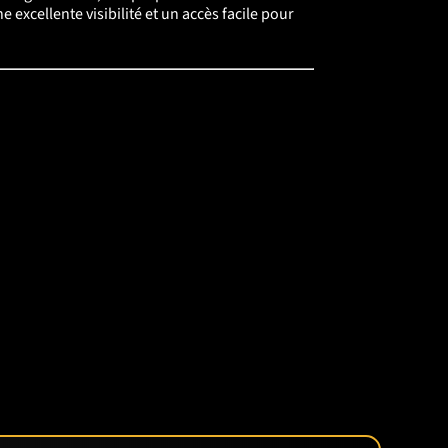
 excellente visibilité et un accès facile pour
transport de charges et de la gestion des
ux accessoires lourds grâce à son relevage 3