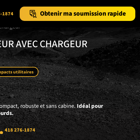
Obtenir ma soumission rapide
6-1874
 chargeur
EUR AVEC CHARGEUR
pacts utilitaires
compact, robuste et sans cabine.
Idéal pour
ourds.
418 276-1874