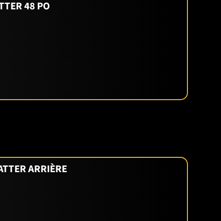
TTER 48 PO
aux modèles sous-compacts comme le
ble que les modèles de grande puissance.
Par
er.
a durabilité, la fiabilité et le prix compétitif
t, prêt à accomplir vos travaux agricoles et de
ATTER ARRIÈRE