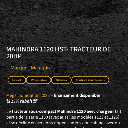
MAHINDRA 1120 HST- TRACTEUR DE
20HP
Marque : Mahindra
En stock
15% de rabais
Mahindra
Tracteurs sous-compacts
Méga Liquidation 2026
–
financement disponible
🚨
15% rabais🚨
Le
tracteur sous-compact Mahindra 1120 avec chargeur
fait
partie de la série 1100 (avec aussi les modèles 1123 et 1126)
et se décline en versions « open station » ou cabine, avec ou