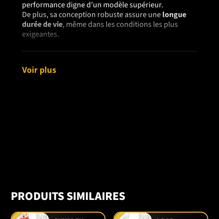
performance digne d’un modèle supérieur.
De plus, sa conception robuste assure une
longue
durée de vie
, même dans les conditions les plus
exigeantes.
⚙️ SPÉCIFICATIONS PRINCIPALES
Voir plus
Élément
Détails
Série
Mahindra 1100 – modèles
1120, 1123, 1126
Moteur
Diesel Mahindra 3 cylindres
– 20 HP
Transmission
Hydrostatique (HST) – simple
et fluide
Traction
4 roues motrices (4WD)
Chargeur
Capacité ≈ 680 lb (≈ 310 kg)
frontal
Attelage 3
Compatible avec plusieurs
points (cat. 1)
accessoires (boîte niveleuse,
PRODUITS SIMILAIRES
gratte, souffleuse, etc.)
PTO arrière
540 tr/min – pour