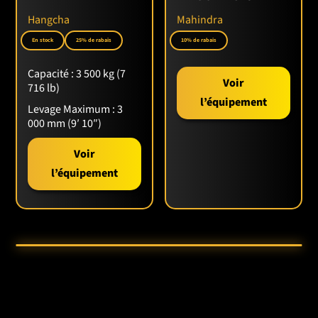
🌍 MAHINDRA – FIABILITÉ ET INNOVATION
Hangcha
Mahindra
Mahindra
est un leader mondial des tracteurs
En stock
25% de rabais
10% de rabais
compacts et utilitaires. Le
1635HX
illustre cet
engagement avec une machine durable, puissante et
Capacité :
3 500 kg (7
adaptée aux besoins des professionnels et
Voir
716 lb)
particuliers exigeants.
l’équipement
Levage Maximum :
3
000 mm (9′ 10″)
Voir
l’équipement