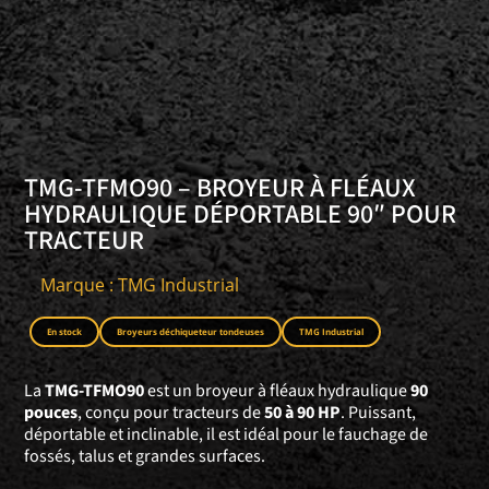
TMG-TFMO90 – BROYEUR À FLÉAUX
HYDRAULIQUE DÉPORTABLE 90″ POUR
TRACTEUR
Marque : TMG Industrial
En stock
Broyeurs déchiqueteur tondeuses
TMG Industrial
La
TMG-TFMO90
est un broyeur à fléaux hydraulique
90
pouces
, conçu pour tracteurs de
50 à 90 HP
. Puissant,
déportable et inclinable, il est idéal pour le fauchage de
fossés, talus et grandes surfaces.