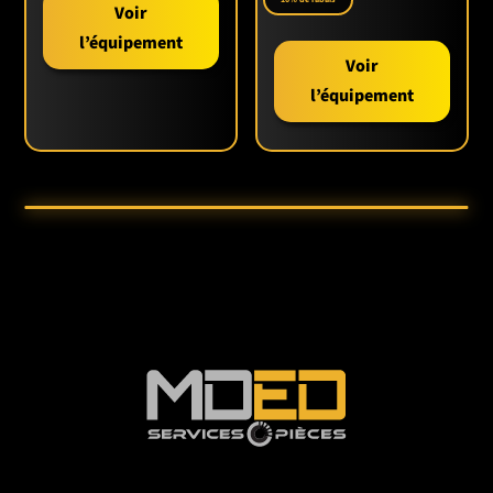
Voir
🌍 TMG INDUSTRIAL – DES ÉQUIPEMENTS CONÇUS
POUR DURER
l’équipement
TMG Industrial développe des équipements fiables,
Voir
pensés pour le terrain et conçus avec des matériaux
l’équipement
de qualité commerciale.
La
TMG-TFMO90
s’inscrit dans cette philosophie :
performance constante, entretien simple et excellent
rendement à long terme.