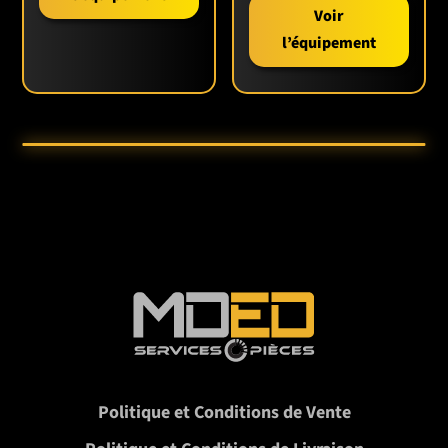
Une largeur de travail supérieure (70 po) pour plus
Voir
de rendement
l’équipement
Plus de lames remplaçables (48 lame) pour un
labour uniforme
Compatibilité étendue avec Cat 1 et Cat 2
En résumé, cette fraise rotative combine
performance, robustesse et polyvalence pour divers
travaux de sol.
👉Explore aussi la tête forestière hydraulique 40″
TMG-EFM40
ou encore le broyeur réversible agricole
et forestier
Berti AF/REV 160
🌍 MISE EN VALEUR DE LA MARQUE
TMG Industrial
conçoit des outils agricoles et
d’entretien fiables adaptés à une utilisation intensive.
Les produits TMG sont pensés pour durer, avec des
composants robustes et une maintenance facilitée.
Politique et Conditions de Vente
Chez MDED, on s’assure de proposer des
équipements qui répondent aux exigences terrain