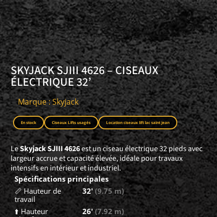
SKYJACK SJIII 4626 – CISEAUX
ÉLECTRIQUE 32’
Marque : Skyjack
En stock
Ciseaux Lifts usagés
Location ciseaux lift lac saint jean
Le
Skyjack SJIII 4626
est un ciseau électrique 32 pieds avec
largeur accrue et capacité élevée, idéale pour travaux
intensifs en intérieur et industriel.
Spécifications principales
📏 Hauteur de
32′
(9.75 m)
travail
⬆️ Hauteur
26′
(7.92 m)