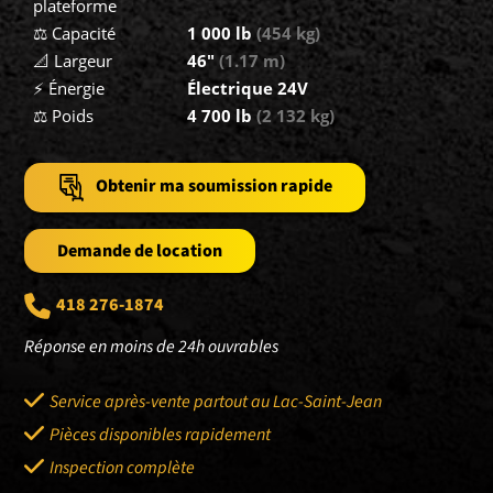
plateforme
⚖️ Capacité
1 000 lb
(454 kg)
📐 Largeur
46″
(1.17 m)
⚡ Énergie
Électrique 24V
⚖️ Poids
4 700 lb
(2 132 kg)
Obtenir ma soumission rapide
Demande de location
418 276-1874
Réponse en moins de 24h ouvrables
Service après-vente partout au Lac-Saint-Jean
Pièces disponibles rapidement
Inspection complète