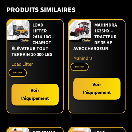
CONDUITE À PLEINE HAUTEUR
PRODUITS SIMILAIRES
déplacement possible en élévation
contrôle proportionnel
LOAD
MAHINDRA
👉 efficacité maximale en hauteur
LIFTER
1635HX –
2414-10G –
TRACTEUR
CHARIOT
DE 35 HP
FIABILITÉ SKYJACK
ÉLÉVATEUR TOUT-
AVEC CHARGEUR
système simple (relais)
TERRAIN 10 000 LBS
entretien facile
Mahindra
diagnostics rapides
Load Lifter
En stock
👉 coût d’opération bas
En stock
Voir
SÉCURITÉ INTÉGRÉE
Voir
l’équipement
alarme inclinaison
l’équipement
protection nids-de-poule
coupure automatique
👉 conforme aux standards chantier