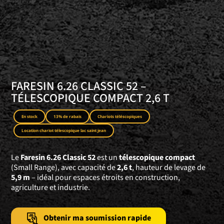
FARESIN 6.26 CLASSIC 52 –
TÉLESCOPIQUE COMPACT 2,6 T
En stock
13% de rabais
Chariots téléscopiques
Location chariot télescopique lac saint jean
Le
Faresin 6.26 Classic 52
est un
télescopique compact
(Small Range), avec capacité de
2,6 t
, hauteur de levage de
5,9 m
– idéal pour espaces étroits en construction,
agriculture et industrie.
Obtenir ma soumission rapide