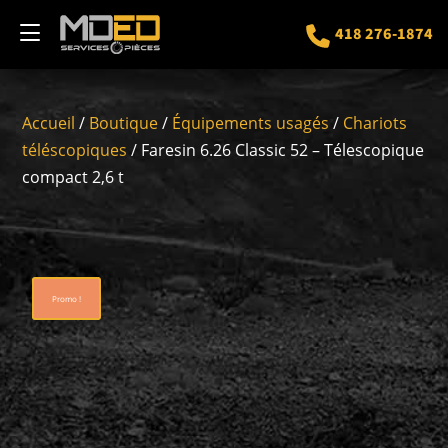
418 276-1874
Accueil
/
Boutique
/
Équipements usagés
/
Chariots
téléscopiques
/ Faresin 6.26 Classic 52 – Télescopique
compact 2,6 t
Promo !