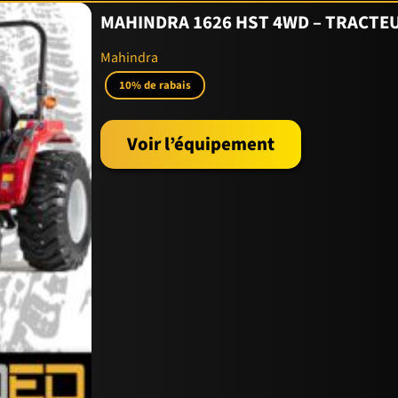
MAHINDRA 1626 HST 4WD – TRACTE
a consommation et augmente l’autonomie.
Ensuite
, le format compa
Mahindra
la plupart des charges en magasin.
Contrairement
à un modèle 2,5 t,
10% de rabais
ION EN MANUTENTION
Voir l’équipement
et la durabilité de ses équipements de manutention. Le
CPYD18-R
apté aux professionnels exigeants.