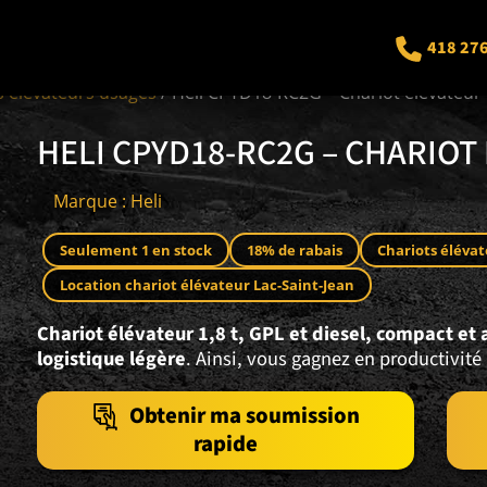
418 27
s élévateurs usagés
/ Heli CPYD18-RC2G – Chariot élévateur 
HELI CPYD18-RC2G – CHARIOT 
Marque : Heli
Seulement 1 en stock
18% de rabais
Chariots éléva
Location chariot élévateur Lac-Saint-Jean
Chariot élévateur 1,8 t, GPL et diesel, compact et 
logistique légère
. Ainsi, vous gagnez en productivité
Obtenir ma soumission
rapide