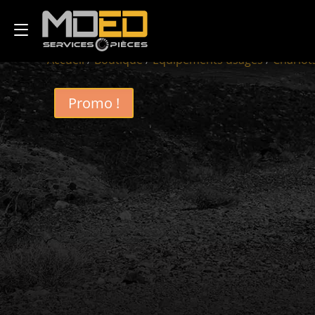
Accueil
/
Boutique
/
Équipements usagés
/
Chariot
Promo !