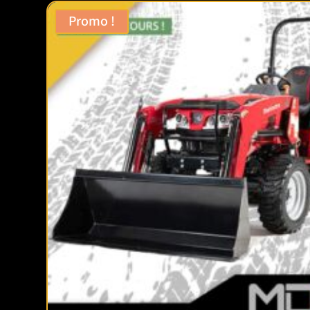
✅ AVANTAGES ET COMPARAISON
Promo !
D’abord
, la motorisation
GPL + diesel
réduit l
étroites.
Enfin
, la capacité de
1,8 t
suffit pour 
d’usage.
🌍 HELI – FIABILITÉ ET INNOVAT
Heli
est reconnu mondialement pour la qualité 
chariot compact, économique et polyvalent, ad