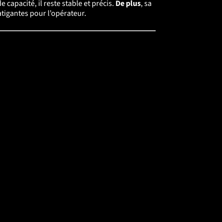
e capacité, il reste stable et précis.
De plus
, sa
atigantes pour l’opérateur.
idifie le quai.
Sur petit chantier
, le chariot
ûts d’exploitation.