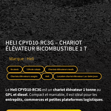
HELI CPYD10-RC3G – CHARIOT
ÉLÉVATEUR BICOMBUSTIBLE 1 T
Marque : Heli
En stock
13% de rabais
Chariots élévateurs neufs
Chariots élévateurs usagés
Heli
Location chariot élévateur Lac-Saint-Jean
Le
Heli CPYD10-RC3G
est un
chariot élévateur 1 tonne
au
GPL et diesel
. Compact et maniable, il est idéal pour les
entrepôts, commerces et petites plateformes logistiques
.