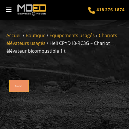
418 276-1874
Accueil
/
Boutique
/
Équipements usagés
/
Chariots
élévateurs usagés
/ Heli CPYD10-RC3G – Chariot
élévateur bicombustible 1 t
Promo !