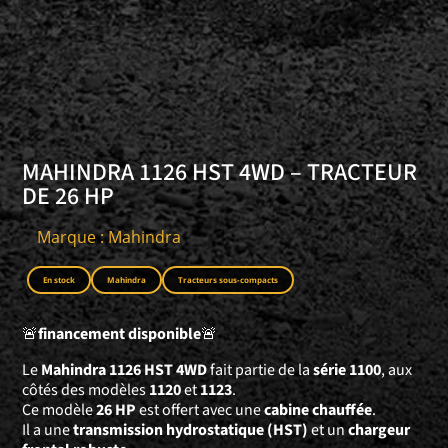
MAHINDRA 1126 HST 4WD – TRACTEUR
DE 26 HP
Marque : Mahindra
En stock
Mahindra
Tracteurs sous-compacts
🚨
financement disponible
🚨
Le
Mahindra 1126 HST 4WD
fait partie de la
série 1100
, aux
côtés des modèles
1120
et
1123
.
Ce modèle
26 HP
est offert avec une
cabine chauffée
.
Il a une
transmission hydrostatique (HST)
et un
chargeur