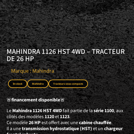
MAHINDRA 1126 HST 4WD – TRACTEUR
DE 26 HP
Marque : Mahindra
En stock
Mahindra
Tracteurs sous-compacts
🚨
financement disponible
🚨
Le
Mahindra 1126 HST 4WD
fait partie de la
série 1100
, aux
côtés des modèles
1120
et
1123
.
Ce modèle
26 HP
est offert avec une
cabine chauffée
.
Il a une
transmission hydrostatique (HST)
et un
chargeur