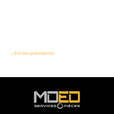
*source photo: Kth photographie Liquidation
d’inventaire prolongée au Lac-Saint-Jean : 10%
minimum mais Jusqu’à 75 % de rabais chez
MDED ! Bonne...
« Entrées précédentes