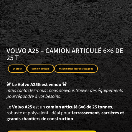
VOLVO A25 – CAMION ARTICULÉ 6×6 DE
25 T
En stock
camion articulé
Machineries lourdes usagées
🚨 Le Volvo A25G est vendu 🚨
mais contactez-nous : nous pouvons trouver des équipements
pour répondre à vos besoins.
Le
Volvo A25
est un
camion articulé 6×6 de 25 tonnes
,
robuste et polyvalent. Idéal pour
terrassement, carrières et
grands chantiers de construction