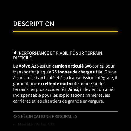
DESCRIPTION
🌟 PERFORMANCE ET FIABILITÉ SUR TERRAIN
DIFFICILE
Le
Volvo A25
est un
camion articulé 6×6
conçu pour
transporter jusqu’à
25 tonnes de charge utile
. Grâce
à son châssis articulé et à sa transmission intégrale, il
garantit une
excellente motricité
même sur les
terrains les plus accidentés.
Ainsi
, il devient un allié
indispensable pour les exploitations minières, les
carrières et les chantiers de grande envergure.
⚙️ SPÉCIFICATIONS PRINCIPALES
Modèle
: Volvo A25
Type
: camion articulé 6×6